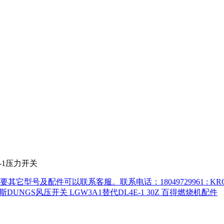
0E-1压力开关
它型号及配件可以联系客服。联系电话：18049729961
: K
冬斯DUNGS风压开关 LGW3A1替代DL4E-1 30Z 百得燃烧机配件