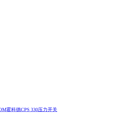
ROM霍科德CPS 330压力开关