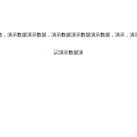
数，演示数据演示数据，演示数据演示数据演示数据，演示，演